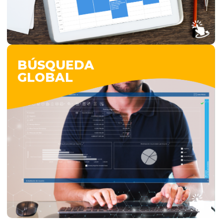
BÚSQUEDA
GLOBAL
BÚSQUEDA
GLOBAL
MyLogic simplifica la búsqueda de
información con su motor Full Text Search,
que permite encontrar cualquier dato dentro
del sistema, incluyendo archivos adjuntos,
usando cualquier palabra o combinación de
palabras, tal como en un motor de búsqueda
en internet.
VER MÁS