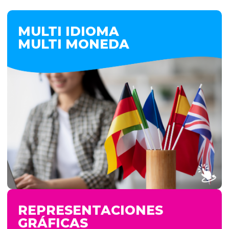
MULTI IDIOMA
MULTI MONEDA
MULTI IDIOMA
MULTI MONEDA
Cada usuario de MyLogic visualiza la
información en su idioma y moneda,
adaptándose automáticamente a las
necesidades de empresas con operaciones
internacionales. Esto facilita la gestión y
mejora la experiencia de uso para equipos
que trabajan en diferentes países.
VER MÁS
REPRESENTACIONES
GRÁFICAS