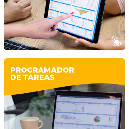
estén realizando sobre cualquier dato o
cálculo que estén visualizando.
VER MÁS
PROGRAMADOR
DE TAREAS
PROGRAMADOR
DE TAREAS
MyLogic permite programar la ejecución
automatizada de tareas, ya sea mediante
calendarización o al cumplirse condiciones
específicas, optimizando la gestión de
procesos y asegurando su ejecución
eficiente en el momento adecuado.
VER MÁS