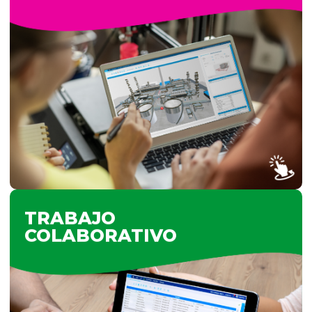
REPRESENTACIONES
GRAFICAS
MyLogic permite visualizar e interactuar con
modelos 3D, facilitando el análisis y la toma
de decisiones. Desde planos de depósitos
hasta asientos en un teatro o avión, ofrece
una experiencia visual intuitiva que optimiza
procesos y muestra información actualizada
en tiempo real de forma clara y accesible.
VER MÁS
TRABAJO
COLABORATIVO
TRABAJO
COLABORATIVO
Los usuarios de MyLogic pueden trabajar
simultáneamente sobre una misma pantalla
y recibir actualizaciones en tiempo real de
los cambios que el resto de los usuarios