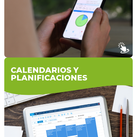
permite acceder a todas sus funcionalidades
desde un celular, brindando total movilidad
y eficiencia sin límites.
VER MÁS
CALENDARIOS Y
PLANIFICACIONES
CALENDARIOS Y PLANIFICACIONES
MyLogic permite establecer diferentes
calendarios por colaborador o grupo de
colaboradores y asignarles tareas y recursos
en forma rápida y gráfica. Provee además un
sofisticado set de funciones para simplificar
el cálculo de fechas y duraciones en función
de los días y horas laborables de cada
colaborador.
VER MÁS