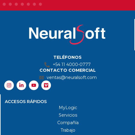
TELÉFONOS
+54 11 4000-0777
CONTACTO COMERCIAL
ventas@neuralsoft.com
I
L
Y
V
n
i
o
i
s
n
u
m
t
k
t
e
ACCESOS RÁPIDOS
a
e
u
o
g
d
b
MyLogic
r
i
e
Servicios
a
n
m
-
Compañía
i
Trabajo
n