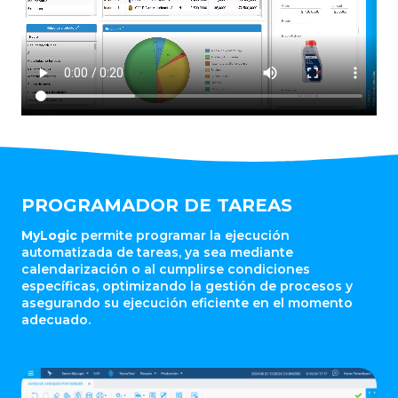
PROGRAMADOR DE TAREAS
MyLogic
permite programar la ejecución
automatizada de tareas, ya sea mediante
calendarización o al cumplirse condiciones
específicas, optimizando la gestión de procesos y
asegurando su ejecución eficiente en el momento
adecuado.