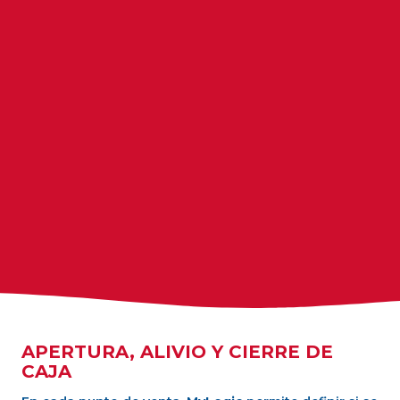
APERTURA, ALIVIO Y CIERRE DE
CAJA
En cada punto de venta,
MyLogic
permite definir si se
utilizarán las funcionalidades de apertura, alivio y
cierre de caja, brindando flexibilidad en la gestión del
flujo de efectivo.