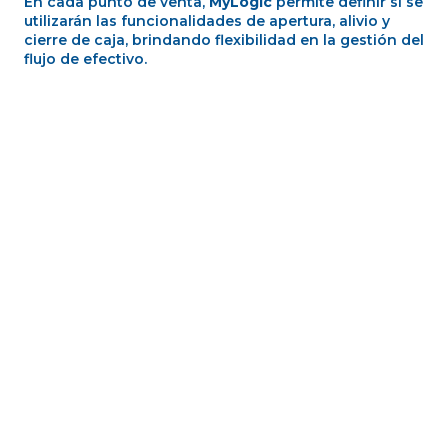
FUNCIONALIDADES ESPECÍFICAS
POR VERTICAL
MyLogic
cuenta con funcionalidades específicas
para múltiples verticales, entre ellas la gestión por
talle y color para las empresas textiles o el
tintométrico para las pinturerías.