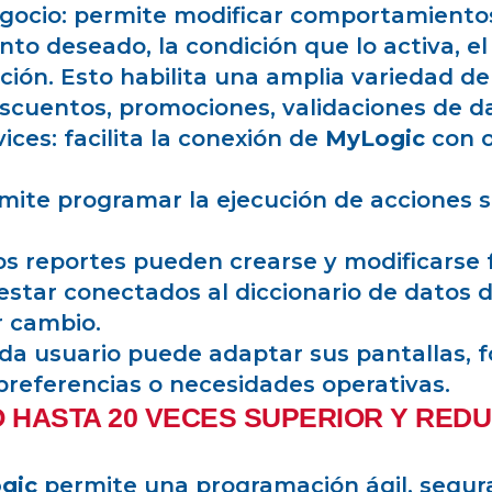
gocio: permite modificar comportamientos
to deseado, la condición que lo activa, el
ación. Esto habilita una amplia variedad d
escuentos, promociones, validaciones de d
ces: facilita la conexión de
MyLogic
con 
mite programar la ejecución de acciones 
 los reportes pueden crearse y modificars
estar conectados al diccionario de datos d
 cambio.
ada usuario puede adaptar sus pantallas, f
preferencias o necesidades operativas.
 HASTA 20 VECES SUPERIOR Y REDU
gic
permite una programación ágil, segur