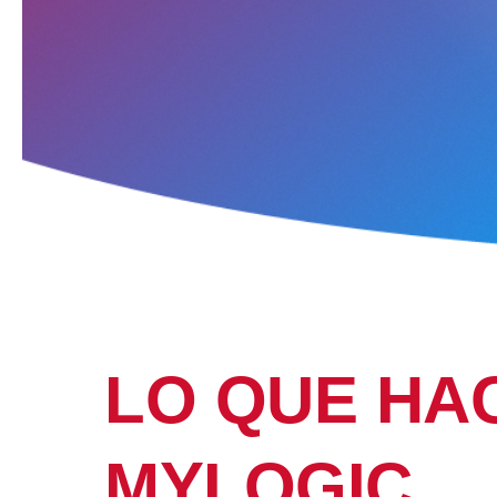
DIF
LO QUE HA
MYLOGIC