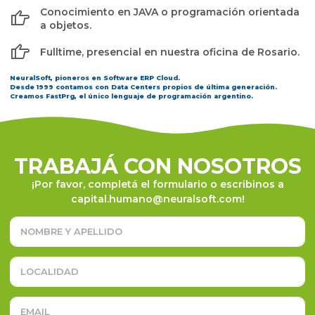
Conocimiento en JAVA o programación orientada
a objetos.
Fulltime, presencial en nuestra oficina de Rosario.
NeuralSoft, pioneros en Software ERP Cloud.
Desde 1999 contamos con Data Centers propios de última generación.
Creamos FastPrg, el único lenguaje de programación argentino.
TRABAJÁ CON NOSOTROS
¡Por favor, completá el formulario o escribinos a
capital.humano@neuralsoft.com!
N
o
m
b
L
r
o
e
c
y
a
E