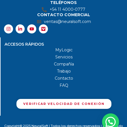
TELÉFONOS
+54 11 4000-0777
CONTACTO COMERCIAL
ventas@neuralsoft.com
I
L
Y
V
n
i
o
i
s
n
u
m
t
k
t
e
ACCESOS RÁPIDOS
a
e
u
o
g
d
b
MyLogic
r
i
e
Servicios
a
n
m
-
Compañía
i
Trabajo
n
Contacto
FAQ
VERIFICAR VELOCIDAD DE CONEXIÓN
Copyright© 2025 NeuralSoft | Todos los derechos reservados | Desarrollado