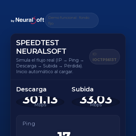
Demo funcional · fondo
fijo
SPEEDTEST
NEURALSOFT
ID:
IOCTP5613T
Simula el flujo real (IP → Ping →
Descarga → Subida → Pérdida).
Inicio automático al cargar.
Descarga
Subida
301.13
33.03
Mbps
Mbps
Ping