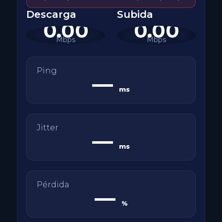
Descarga
Subida
0.00
0.00
Mbps
Mbps
Ping
—
ms
Jitter
—
ms
Pérdida
—
%