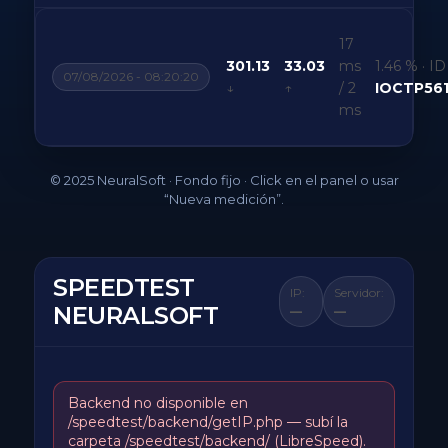
17
301.13
33.03
ms
1.46 % · ID
07/08/2026 - 08:20:20
↓
↑
/ 2
IOCTP56
ms
© 2025 NeuralSoft · Fondo fijo · Click en el panel o usar
“Nueva medición”.
SPEEDTEST
IP:
Servidor:
NEURALSOFT
—
—
Backend no disponible en
/speedtest/backend/getIP.php — subí la
carpeta /speedtest/backend/ (LibreSpeed).